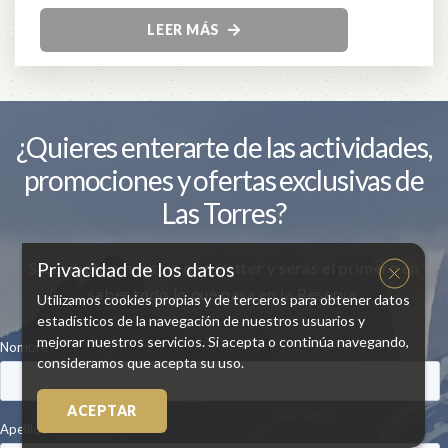
LEER MÁS
¿Quieres enterarte de las actividades,
promociones y ofertas exclusivas de
Las Torres?
Suscríbete a nuestro newsletter y serás el primero en
Privacidad de los datos
saber todo lo que pasa en la Reserva.
Utilizamos cookies propias y de terceros para obtener datos
estadísticos de la navegación de nuestros usuarios y
mejorar nuestros servicios. Si acepta o continúa navegando,
consideramos que acepta su uso.
ACEPTAR