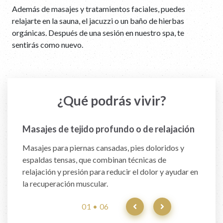
Además de masajes y tratamientos faciales, puedes
relajarte en la sauna, el jacuzzi o un baño de hierbas
orgánicas. Después de una sesión en nuestro spa, te
sentirás como nuevo.
¿Qué podrás vivir?
Masajes de tejido profundo o de relajación
Masajes depurativos
Masaje con piedras calientes
Limpieza facial
Relajación en pareja
Relájate
Masajes para piernas cansadas, pies doloridos y
Masajes lentos, terapéuticos y rítmicos que
Una técnica única que utiliza la energía de la piedra
Una limpieza facial completa personalizada que se
Relájate junto a tu pareja en el sauna mientras beben
Sumérgete en un jacuzzi o baño de hierbas
espaldas tensas, que combinan técnicas de
estimulan la circulación del sistema linfático para
volcánica al transferir calor al cuerpo, reduciendo la
ajusta a tu tipo de piel y necesidades.
agua fría con infusión de cítricos y hierbas, luego
orgánicas, o deja que tu cuerpo libere energía en el
relajación y presión para reducir el dolor y ayudar en
eliminar líquidos y toxinas, reducir la inflamación y
tensión y calmando la mente.
disfruten de masajes simultáneos y un jacuzzi
sauna.
la recuperación muscular.
desintoxicar todo el cuerpo.
aromático.
01 • 06