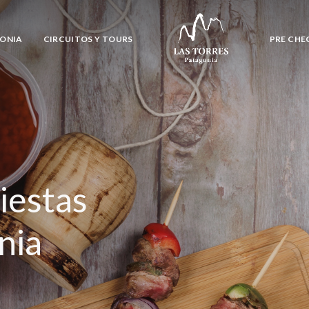
GONIA
CIRCUITOS Y TOURS
PRE CHE
iestas
nia