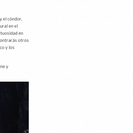
 el cóndor,
ural en el
stuosidad en
contrarás otros
co y los
ine y