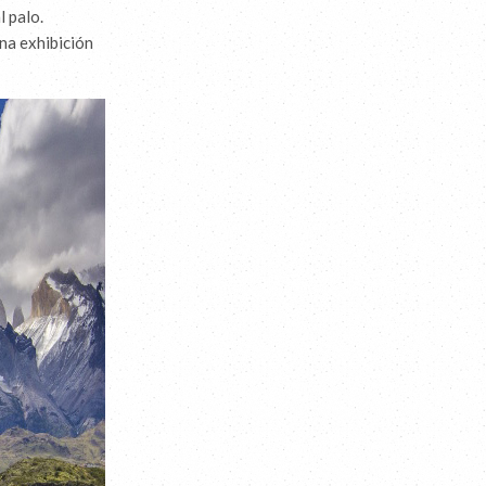
l palo.
una exhibición