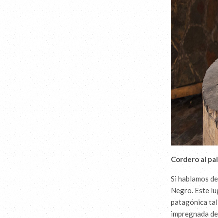
Cordero al pa
Si hablamos de
Negro. Este lu
patagónica tal
impregnada de 