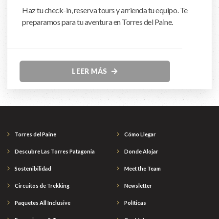
Haz tu check-in, reserva tours y arrienda tu equipo. Te
preparamos para tu aventura en Torres del Paine.
LEER MÁS
Torres del Paine
Cómo Llegar
Descubre Las Torres Patagonia
Donde Alojar
Sostenibilidad
Meet the Team
Circuitos de Trekking
Newsletter
Paquetes All Inclusive
Políticas